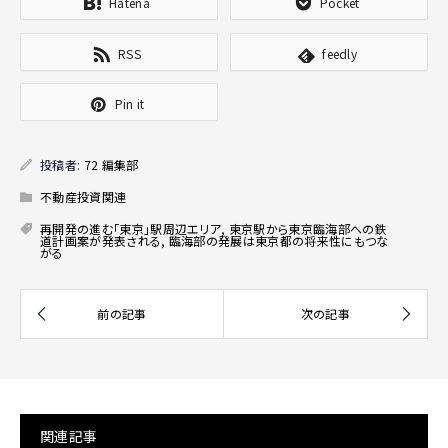
Hatena
Pocket
RSS
feedly
Pin it
投稿者:
72 編集部
不動産投資関連
再開発の進む「東京」駅周辺エリア
,
東京駅から東京臨海部への鉄
道計画案が発表される
,
臨海部の発展は東京都の将来性にもつな
がる
関連記事