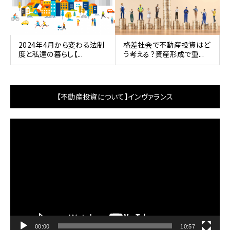
2024年4月から変わる法制
格差社会で不動産投資はど
度と私達の暮らし【...
う考える？資産形成で重...
【不動産投資について】インヴァランス
動
画
プ
レ
ー
ヤ
ー
00:00
10:57