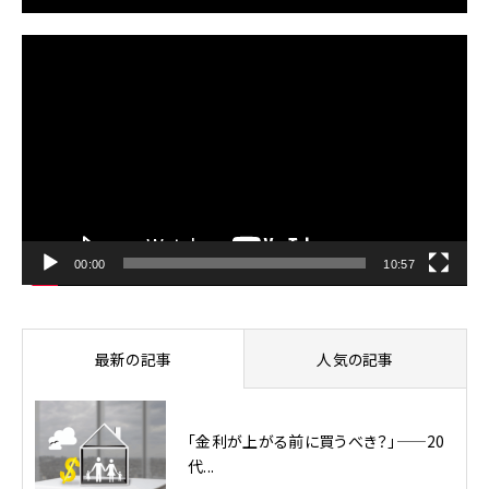
動
画
プ
レ
ー
ヤ
ー
00:00
10:57
最新の記事
人気の記事
「金利が上がる前に買うべき？」——20
代...