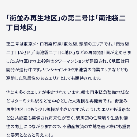
｢街並み再生地区｣の第二号は「南池袋二
丁目地区」
第二号は東京メトロ有楽町線「東池袋」駅前のエリアです。「南池袋
二丁目A地区」「南池袋二丁目C地区」などの再開発計画が定めらま
した。A地区は地上49階のタワーマンションが建設され、C地区は再
開発が進行中です。サンシャイン60や東池袋の商業エリアなどとも
連動した発展性のあるエリアとしても期待されます。
他にも多くのエリアが指定されています。都市再生緊急整備地域な
どはターミナル駅などを中心とした大規模な再開発です。「街並み
再生地区」はもう少し規模が小さいですが、こうしたエリアも道路な
ど公共施設も整備され将来性が高く、駅周辺の住環境や生活利便
性の向上につながりますので、不動産投資の立地を選ぶ際にも重要
な要素となると言えます。