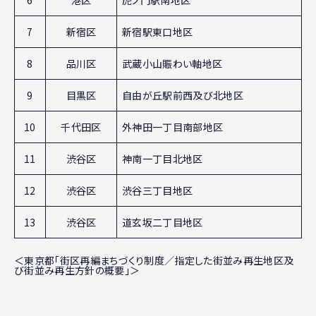
6
港区
虎ノ門駅南地区
7
新宿区
新宿駅東口地区
8
品川区
武蔵小山賑わい軸地区
9
目黒区
自由が丘駅前西及び北地区
10
千代田区
外神田一丁目南部地区
11
渋谷区
神南一丁目北地区
12
渋谷区
渋谷三丁目地区
13
渋谷区
道玄坂二丁目地区
＜東京都「街区再編まちづくり制度／指定した街並み再生地区及
び街並み再生方針の概要」＞