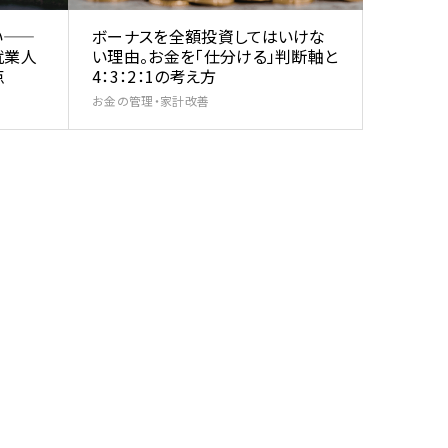
い——
ボーナスを全額投資してはいけな
就業人
い理由。お金を「仕分ける」判断軸と
点
4：3：2：1の考え方
お金の管理・家計改善