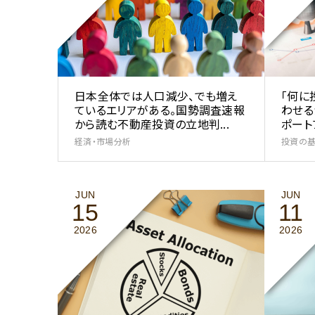
日本全体では人口減少、でも増え
「何に
ているエリアがある。国勢調査速報
わせる
から読む不動産投資の立地判...
ポートフ
経済・市場分析
投資の
JUN
JUN
15
11
2026
2026