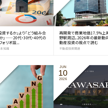
投資するか」より「どう組み合
再開発で商業地価17.5%上
か」——20代・30代・40代の
野駅周辺。2026年の最新動
ォリオ設...
動産投資の視点で読む
基本知識
不動産投資関連
JUN
10
2026