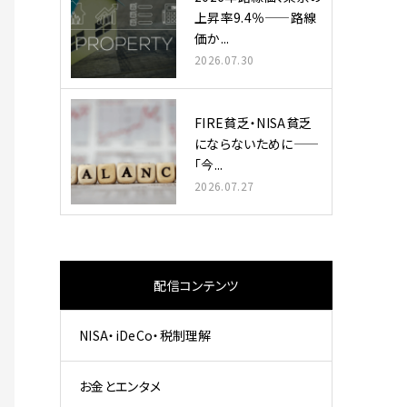
上昇率9.4％——路線
価か...
2026.07.30
FIRE貧乏・NISA貧乏
にならないために——
「今...
2026.07.27
配信コンテンツ
NISA・iDeCo・税制理解
お金とエンタメ