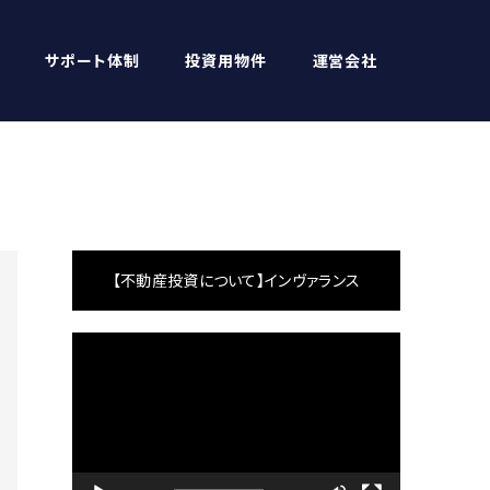
サポート体制
投資用物件
運営会社
【不動産投資について】インヴァランス
動
画
プ
レ
ー