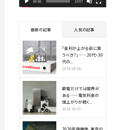
ヤ
00:00
10:57
ー
最新の記事
人気の記事
「金利が上がる前に買
うべき？」——20代・30
代の...
2026.08.06
節電だけでは限界が
ある——電気料金の
値上がりが続く...
2026.08.05
2026年路線価、東京の