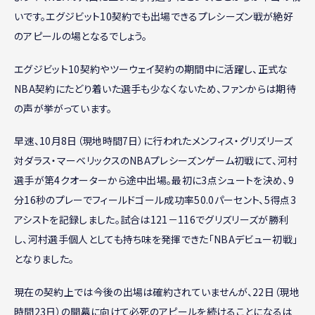
いです。エグジビット10契約でも出場できるプレシーズン戦が絶好
のアピールの場となるでしょう。
エグジビット10契約やツーウェイ契約の期間中に活躍し、正式な
NBA契約にたどり着いた選手も少なくないため、ファンからは期待
の声が挙がっています。
早速、10月8日（現地時間7日）に行われたメンフィス・グリズリーズ
対ダラス・マーベリックスのNBAプレシーズンゲーム初戦にて、河村
選手が第4クオーターから途中出場。最初に3点シュートを決め、9
分16秒のプレーでフィールドゴール成功率50.0パーセント、5得点3
アシストを記録しました。試合は121－116でグリズリーズが勝利
し、河村選手個人としても持ち味を発揮できた「NBAデビュー初戦」
となりました。
現在の契約上では今後の出場は確約されていませんが、22日（現地
時間23日）の開幕に向けて必死のアピールを続けることになるは