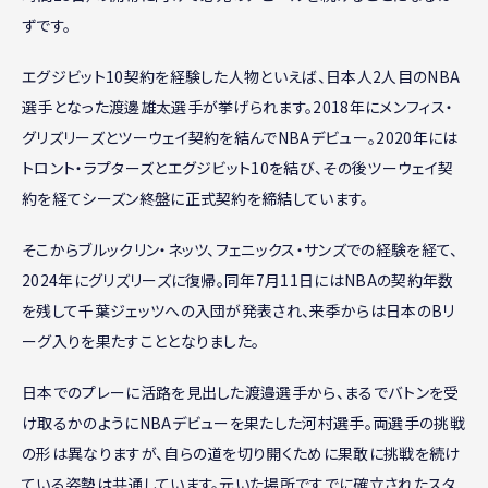
ずです。
エグジビット10契約を経験した人物といえば、日本人2人目のNBA
選手となった渡邊雄太選手が挙げられます。2018年にメンフィス・
グリズリーズとツーウェイ契約を結んでNBAデビュー。2020年には
トロント・ラプターズとエグジビット10を結び、その後ツーウェイ契
約を経てシーズン終盤に正式契約を締結しています。
そこからブルックリン・ネッツ、フェニックス・サンズでの経験を経て、
2024年にグリズリーズに復帰。同年7月11日にはNBAの契約年数
を残して千葉ジェッツへの入団が発表され、来季からは日本のBリ
ーグ入りを果たすこととなりました。
日本でのプレーに活路を見出した渡邉選手から、まるでバトンを受
け取るかのようにNBAデビューを果たした河村選手。両選手の挑戦
の形は異なりますが、自らの道を切り開くために果敢に挑戦を続け
ている姿勢は共通しています。元いた場所ですでに確立されたスタ