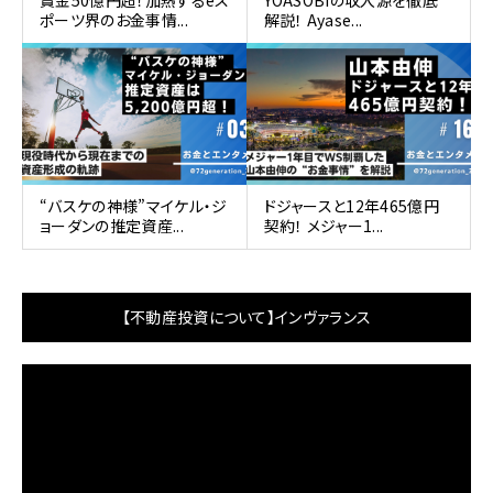
ポーツ界のお金事情...
解説！ Ayase...
“バスケの神様”マイケル・ジ
ドジャースと12年465億円
ョーダンの推定資産...
契約！ メジャー1...
【不動産投資について】インヴァランス
動
画
プ
レ