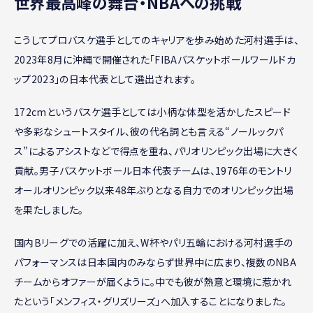
世界最高峰の舞台・NBAへの挑戦
こうしてプロバスケ選手としてのキャリアを歩み始めた河村選手は、
2023年8月に沖縄で開催された「FIBAバスケットボールワールドカ
ップ2023」の日本代表として選出されます。
172cmというバスケ選手としては小柄な体型を活かしたスピード
や多彩なシュートスタイル、彼の代名詞とも言える“ノールックパ
ス”によるアシストなどで得点を重ね、パリオリンピック出場に大きく
貢献。男子バスケットボール日本代表チームは、1976年のモントリ
オールオリンピック以来48年ぶりとなる自力でのオリンピック出場
を果たしました。
国内Bリーグでの活躍に加え、W杯やパリ五輪における河村選手の
パフォーマンスは日本国内のみならず世界中に広まり、複数のNBA
チームからオファーが届くように。中でも彼が熱意と環境に惹かれ
たという「メンフィス・グリズリーズ」へ加入することになりました。