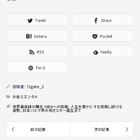
Tweet
Share
Hatena
Pocket
RSS
feedly
Pin it
投稿者:
72gene_Z
お金とエンタメ
世界最高峰の舞台・NBAへの挑戦
,
人生を豊かにする挑戦し続ける
姿勢
,
日本バスケ界の若きスター誕生まで