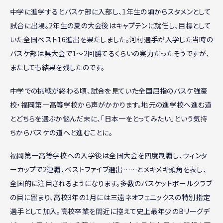
中学に進学するとバスケ部に入部し、1年生の頃からスタメンとして
試合に出場。2年生の夏の大会後はキャプテンに就任し、目標として
いた全国ベスト16進出を果たしました。河村選手が入学した当時の
バスケ部は県大会で1〜2回勝てるくらいの実力だったそうですが、
またしても結果を残したのです。
中学での挑戦が終わる頃、試合を見ていた全国屈指のバスケ強豪
校・福岡第一高等学校から声がかかります。地元の進学校へ進む道
とどちらを選ぶか悩んだ末に、「日本一をとってみたい」という気持
ちからバスケの道へと進むことに。
福岡第一高等学校への入学後は全国大会を四度制覇し、ウィンタ
ーカップで2連覇、ベストファイブ選出……とメキメキ頭角を表し、
全国的に注目されるようになります。多数のバスケットボールクラブ
の目に留まり、高校3年の1月には三遠ネオフェニックスの特別指定
選手として加入。高校卒業を間近に控えて史上最年少のBリーグデ