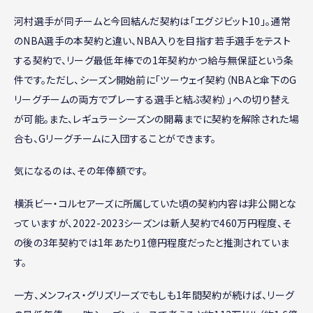
河村選手が同チームと今回結んだ契約は「エグジビット10」。通常
のNBA選手の本契約と違い、NBA入りを目指す若手選手をテスト
する契約で、リーグ最低年棒での1年契約かつ給与無保証という条
件です。ただし、シーズン開始前に「ツーウェイ契約（NBAと傘下のG
リーグチームの両方でプレーする選手と結ぶ契約）」への切り替え
が可能。また、レギュラーシーズンの開幕までに契約を解除された場
合も、Gリーグチームに入団することができます。
気になるのは、その年俸額です。
横浜ビー・コルセアーズに所属していた頃の契約内容は非公開とな
っていますが、2022-2023シーズンは新人契約で460万円程度、そ
の後の3年契約では1年あたり1億円程度だったと推測されていま
す。
一方、メンフィス・グリズリーズでもしも1年間契約が続けば、リーグ