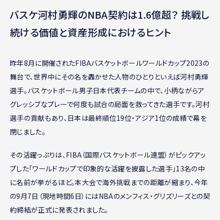
バスケ河村勇輝のNBA契約は1.6億超？ 挑戦し
続ける価値と資産形成におけるヒント
昨年8月に開催されたFIBAバスケットボールワールドカップ2023の
舞台で、世界中にその名を轟かせた人物のひとりといえば河村勇輝
選手。バスケットボール男子日本代表チームの中で、小柄ながらア
グレッシブなプレーで何度も試合の局面を救ってきた選手です。河村
選手の貢献もあり、日本は最終順位19位・アジア1位の成績で幕を
閉じました。
その活躍っぷりは、FIBA（国際バスケットボール連盟）がピックアッ
プした「ワールドカップで印象的な活躍を披露した選手」13名の中
に名前が挙がるほど。本大会で海外挑戦までの距離が縮まり、今年
の9月7日（現地時間6日）にはNBAのメンフィス・グリズリーズとの契
約締結が正式に発表されました。