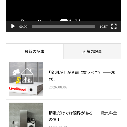
ー
ヤ
ー
00:00
10:57
最新の記事
人気の記事
「金利が上がる前に買うべき？」——20
代...
2026.08.06
節電だけでは限界がある——電気料金
の値上...