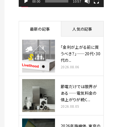
ヤ
00:00
10:57
ー
最新の記事
人気の記事
「金利が上がる前に買
うべき？」——20代・30
代の...
2026.08.06
節電だけでは限界が
ある——電気料金の
値上がりが続く...
2026.08.05
2026年路線価、東京の