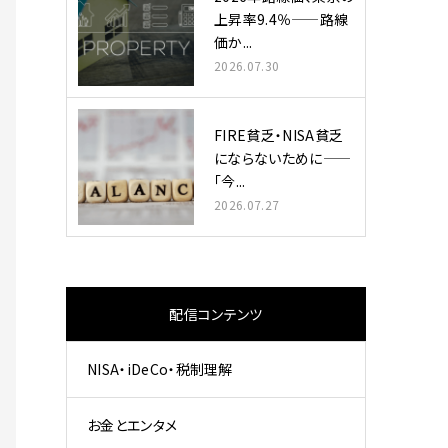
上昇率9.4％——路線
価か...
2026.07.30
FIRE貧乏・NISA貧乏
にならないために——
「今...
2026.07.27
配信コンテンツ
NISA・iDeCo・税制理解
お金とエンタメ