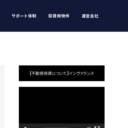
サポート体制
投資用物件
運営会社
【不動産投資について】インヴァランス
動
画
プ
レ
ー