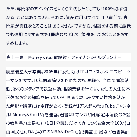
ただ、専門家のアドバイスをいくら実践したとしても「100％必ず儲
かる」ことはありません。それに、資産運用はすべて自己責任で、専
門家が責任をとることはありません。ですから、相談をする前に最低
でも運用に関する本を1冊読むなどして、勉強をしておくことをおす
すめします。
高山一恵 Money＆You 取締役／ファイナンシャルプランナー
慶應義塾大学卒業。2005年に女性向けFPオフィス、(株)エフピーウ
ーマンを設立。10年間取締役を務めたのち、現職へ。全国で講演活
動、多くのメディアで執筆活動、相談業務を行ない、女性の人生に不
可欠なお金の知識を伝えている。明るく親しみやすい性格を活かし
た解説や講演には定評がある。登録者1万人超のYouTubeチャンネ
ル『Money&YouTV』を運営。著書は『マンガと図解 定年前後のお金
の教科書』(宝島社)、『1日1分読むだけで身につくお金大全100』(自
由国民社)、『はじめてのNISA&iDeCo』(成美堂出版)など著書累計