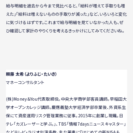
給与明細を過去から今まで見比べると、「給料が増えて手取りも増
えた」「給料は増えないものの手取りが減った」など、いろいろと変化
に気づけるはずです。これまで給与明細を見ていなかった人も、ぜ
ひ確認して家計のやりくりを考えるきっかけにしてみてくださいね。
頼藤 太希（よりふじ・たいき）
マネーコンサルタント
(株)Money＆You代表取締役。中央大学商学部客員講師。早稲田大
学オープンカレッジ講師。慶應義塾大学経済学部卒業後、外資系生
保にて資産運用リスク管理業務に従事。2015年に創業し現職。日
テレ「カズレーザーと学ぶ。」、TBS「情報7daysニュースキャスター」
などテレビ・ラジオ出演多数。主な著書に『はじめての新NISA＆