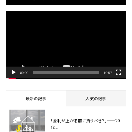
動
画
プ
レ
ー
ヤ
ー
00:00
10:57
最新の記事
人気の記事
「金利が上がる前に買うべき？」——20
代...