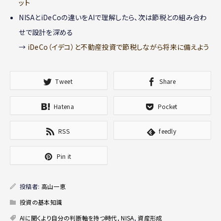
ット
NISAとiDeCoの違いをAIで理解したら、次は節税との組み合わ
せで設計を深める
→
iDeCo（イデコ）と不動産投資で節税しながら将来に備えよう
Tweet
Share
Hatena
Pocket
RSS
feedly
Pin it
投稿者:
高山一恵
投資の基本知識
AIに聞くより自分の判断軸を持つ時代
,
NISA
,
資産形成