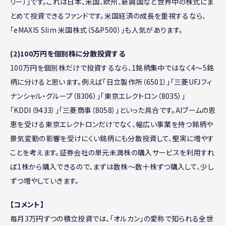
リー）」です。これは日本、米国、欧州、新興国など世界中の株式にま
とめて投資できるファンドです。米国経済の成長を重視するなら、
「eMAXIS Slim 米国株式（S&P500）」も人気があります。
(2)100万円を個別株に分散投資する
100万円を個別株だけで投資するなら、1銘柄集中ではなく4～5銘
柄に分けると思います。例えば「日立製作所（6501）」「三菱UFJフィ
ナンシャル・グループ（8306）」「東京エレクトロン（8035）」
「KDDI（9433）」「三菱商事（8058）」といった具合です。AIブームの恩
恵を受ける東京エレクトロンだけでなく、幅広い事業を持つ銘柄や
景気変動の影響を受けにくい銘柄にも分散投資して、堅実に増やす
ことを考えます。証券会社の単元未満株の購入サービスを利用すれ
ば1株から購入できるので、まずは数株〜数十株ずつ購入して、少し
ずつ増やしていきます。
【コメント】
毎月3万円ずつの積立投資では、「オルカン」の愛称で知られる全世