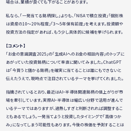
場合は、業績が良くても下がることがあります。
私なら、「一発当てる銘柄探し」よりも、「NISAで積立投資」「個別株
は資産の10～20％程度」「3～5年保有前提」を考えます。投資額や
投資方法の指定があれば、もう少し具体的に候補を挙げられます。
【コメント】
「お金の意識調査2025」の「生成AIへのお金の相談内容」のトップに
あがっていた投資銘柄について率直に聞いてみました。ChatGPT
は「今買うと儲かる銘柄」を確実に当てることは誰にもできないと
伝えたうえで、現時点で注目されているテーマを挙げてくれました。
指摘されているとおり、最近はAI・半導体関連銘柄の値上がりが市
場を牽引しています。実際AI・半導体は幅広い分野で活用が進んで
いるテーマではありますが、過熱しすぎと判断されれば調整するこ
ともあるでしょう。一発当てようと投資したタイミングで「高値つか
み」になってしまう可能性もあります。今後の株価を予測することは