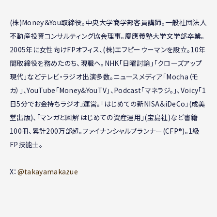
(株)Money＆You取締役。中央大学商学部客員講師。一般社団法人
不動産投資コンサルティング協会理事。慶應義塾大学文学部卒業。
2005年に女性向けFPオフィス、(株)エフピーウーマンを設立。10年
間取締役を務めたのち、現職へ。NHK「日曜討論」「クローズアップ
現代」などテレビ・ラジオ出演多数。ニュースメディア「Mocha（モ
カ）」、YouTube「Money&YouTV」、Podcast「マネラジ。」、Voicy「1
日5分でお金持ちラジオ」運営。「はじめての新NISA＆iDeCo」(成美
堂出版)、「マンガと図解 はじめての資産運用」(宝島社)など書籍
100冊、累計200万部超。ファイナンシャルプランナー(CFP®)。1級
FP技能士。
X：
@takayamakazue