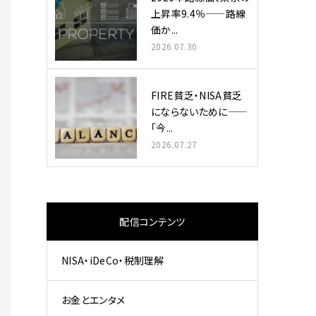
上昇率9.4％——路線
価か...
2026.07.30
FIRE貧乏・NISA貧乏
にならないために——
「今...
2026.07.27
配信コンテンツ
NISA・iDeCo・税制理解
お金とエンタメ