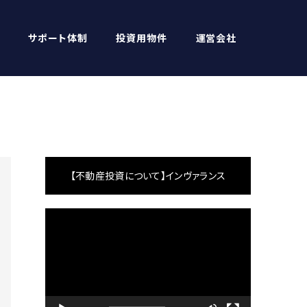
サポート体制
投資用物件
運営会社
【不動産投資について】インヴァランス
動
画
プ
レ
ー