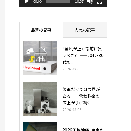
ヤ
00:00
10:57
ー
最新の記事
人気の記事
「金利が上がる前に買
うべき？」——20代・30
代の...
2026.08.06
節電だけでは限界が
ある——電気料金の
値上がりが続く...
2026.08.05
2026年路線価、東京の