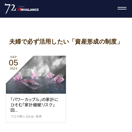
夫婦で必ず活用したい「資産形成の制度」
SEP
05
2025
｢パワーカップル｣の家計に
ひそむ｢家計破綻リスク｣
回...
プロが教えるお金・投資