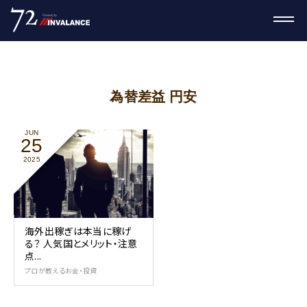
為替差益 円安
JUN
25
2025
海外出稼ぎは本当に稼げ
る？ 人気国とメリット・注意
点...
プロが教えるお金・投資