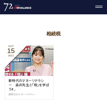
相続税
OCT
15
2021
新時代のマネーリテラシ
ー 森井先生と「税」を学ぼ
う#...
新時代のマネーリテラシー