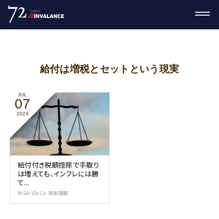
給付は増税とセットという現実
JUL
07
2026
給付付き税額控除で手取り
は増えても、インフレには勝
て...
NISA・iDeCo・税制理解