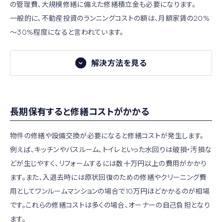
の管理費、大規模修繕に備えた修繕積立金も必要になります。
会社員 / 医療系
・設備の破損・騒音などのトラブル、クレームへの対
不動産会社では、不動産投資に関する初心者向けセミナー
自社開発の新築物件ならお任せできると感じた
一般的に、不動産投資のランニングコストの額は、月額家賃の20%
応
や個別相談を実施しています。不動産投資の専門家から、不
自分なりに物件を比較したりしましたが、不動産の選別は素
～30%程度になると言われています。
・退去時の立ち会い
動産投資の基礎、投資の進め方やリスクヘッジなど、有益な
人には難しかったです。インヴァランスの場合、大手なので掘
気になる空室リスクは「空室保証」でクリアした
り出しモノとかは出てこないかもしれないけど、逆に変な物
これらは、ノウハウのある賃貸管理会社に任せるのが安心で
情報を無料で提供してもらえます。また、最新の業界動向やマ
空室のリスクは気になりました。空室になると収入が得られ
解決方法を見る
件を買わされる心配もないんじゃないかなっていう感じがし
す。支払う管理費用の相場は家賃の3～5％程度です。
ーケットデータ、現場のリアルなノウハウなども知ることがで
なくなるので。これについては「空室保証」をつければ損失が
解決方法
ましたし、すべて自社開発の新築物件なのでお任せできると
抑えられるとコンサルタントから教えていただきました。
信頼できる賃貸管理会社のポイントは、管理戸数の多さ、賃
きるかもしれません。
感じました。
私は結構心配性なので、コンサルタントの方にあれこれお伺
適正な管理手数料を設定している賃貸管理会社を
貸住宅管理業登録制度への登録、設立年数などが挙げられ
セミナーへの参加は少しハードルが高く感じるかもしれませ
いしました。でも、会えば会うほど納得できたし、不安がどん
選ぶ
Sさん（30代）
長期保有すると修繕コストがかかる
ます。
ん。しかし、参加したからといって不動産投資を強要されるこ
どんなくなっていきました。
会社員 / 医療系
とはありませんので、情報収集のひとつの手段として活用して
管理手数料の目安は、家賃の3～5%程度です。
物件の修繕や設備交換が必要になると修繕コストが発生します。
Kさん（30代）
みるのもよいでしょう。
賃貸管理会社の中には管理手数料を相場より安い設定にし
会社員 / ソフトウェア
例えば、キッチンやバスルーム、トイレといった水回りは破損・汚損な
投資物件は自分の家探しより簡単かもしれない
ている会社もありますが、サービス内容が十分ではない、入
どが生じやすく、リフォームするには数十万円以上の費用がかかり
居者獲得時の費用が高いなど、デメリットが潜んでいる場合
購入する可能性は五分五分と思っていたのですが、物件を見
ます。また、入退去時には原状回復のための修繕やクリーニング費
があります。
たら「これなら住みたい人はいる！」と気に入ってしまって。物
用としてワンルームマンションの場合で10万円ほどかかるのが相場
件はタブレットとパンフレットで見たのですが、設備が充実し
管理会社を選ぶ際には、コストとあわせて提供サービスの中
です。これらの修繕コストは多くの場合、オーナーの自己負担となり
ていて駅からも近かったんで、需要があると感じました。家賃
身を十分にチェックしましょう。
ます。
保証が利用できるといっても入居者がいる方がいいに決まっ