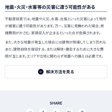
区分所有マンションを購入する際でも、この書類で共有部分
相場より家賃が高くても入居が決まる可能性があります。
地震・火災・水害等の災害に遭う可能性がある
についてしっかり確認しましょう。
例として、単身者向けの賃貸物件で人気の高い設備は次のよ
家賃滞納の発生を防ぐには、入居審査が重要です。家賃を滞
うなものがあります。区分所有マンションで対応できるものも
納してしまいそうな人を入居させないようにすれば、滞納の
不動産投資では、地震や火災、水害、台風といった災害によって物件
あり、費用対効果が高い場合もあるでしょう。
可能性を抑制できます。
が被害に遭う可能性があります。万一、災害に見舞われた場合、修
繕費用がかさむ、家賃収入が止まるといった点が危惧されます。
・インターネット無料／高速インターネット
入居審査は賃貸管理会社に委託するケースが多いですが、
・エントランスのオートロック
賃貸管理会社は、年収や勤務先、勤続年数などから入居者の
また、大きな地震が発生した場合には建物が倒壊してしまう恐れも
支払い能力や属性を審査します。また、入居者希望者とのや
・宅配ボックス
あり、建物自体を復旧する、または解体・撤去するために大きな費
り取りを通して問題のある人物かどうかも確認します。質の
・浴室換気乾燥機
用が生じます。エリアや立地に関わらず地震への備えは必要です。
高い管理会社に審査を依頼することで、家賃滞納リスクを抑
・追いだき機能
えられるでしょう。
解決方法を見る
※ 出典：全国賃貸住宅新聞「ネット無料、安定の2冠【人気設
解決方法
備ランキング2022】」
家賃保証会社への加入で滞納を防ぐ
保険加入で備える
入居者に家賃保証会社へ加入してもらうことも回避策のひと
始めた人が語る不動産投資リスクについてのコメン
火災、水害や地震には、火災保険、地震保険へ加入すること
SHARE
つです。家賃の滞納が発生すると、家賃保証会社がオーナー
ト
で万一に備えましょう。
に家賃を補償してくれる他、入居者への取り立ても代行してく