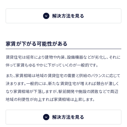
ていますからね。
投資物件は需要の有無を判断すればいいので、自分の家探
区分所有マンションの場合は総戸数が多い物件を
解決方法を見る
しより簡単かもしれないなと思いました。
解決方法
選ぶ
Oさん（30代）
区分所有マンションの場合、ある程度総戸数が多い建物の方
修繕する必要の少ない物件を選ぶ
会社員 / 医療系
が費用面でのスケールメリットが得られます。相対的に一戸
家賃が下がる可能性がある
不動産投資で長期保有する場合、修繕やメンテナンスを避け
あたりの費用負担が少なく済むため、管理費や修繕積立金を
ることはできませんが、できるだけ修繕する必要の少ない物
賃貸住宅は経年により建物や内装、設備機器などが劣化し、それに
抑えられることが多くなります。
件を選ぶことで修繕タイミングを先延ばしすることはできま
伴って家賃もゆるやかに下がっていくのが一般的です。
反対に総戸数が少ないと、将来的に修繕積立金の大幅な値
す。
また、家賃相場は地域の賃貸住宅の需要と供給のバランスに応じて
上げが必要になったり、修繕積立金が十分にたまらず一時金
新築や築浅の物件であればすぐに修繕が必要になる可能性
決まります。一般的には、新たな賃貸住宅が増えれば競合が激しく
が徴収される可能性もありますので注意が必要です。
は低く、築年数が経過していてもリフォームしたばかりであれ
なり家賃相場が下落しますが、駅前開発や施設の誘致などで周辺
ば設備や内装の修繕はしばらく必要ないと判断できるでしょ
地域の利便性が向上すれば家賃相場は上昇します。
う。
解決方法を見る
解決方法
重要事項調査報告書をチェックする