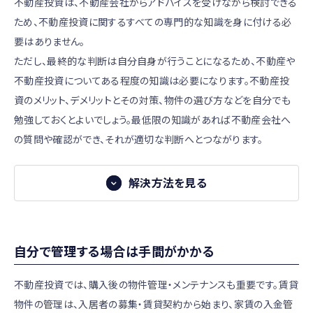
不動産投資は、不動産会社からアドバイスを受けながら検討できる
証」です。契約期間内に空室が発生すると査定賃料の8～9割
ため、不動産投資に関するすべての専門的な知識を身に付ける必
・立地：利便性が高く今後も賃貸需要が見込めるエリ
程度が保証されますので、空室に対するリスクヘッジになり
要はありません。
ア
ます。空室が続いてしまうような場合は損失を大きく抑えら
ただし、最終的な判断は自分自身が行うことになるため、不動産や
・管理：適切な物件管理やメンテナンスがされている
れます。
不動産投資についてある程度の知識は必要になります。不動産投
・設備：オートロックなどの設備が充実している
空室保証は、オーナーが保証会社と契約し毎月一定の保証
資のメリット、デメリットとその対策、物件の選び方などを自分でも
立地条件は物件における最重要ポイントですが、物件購入後
料を支払うと、空室時に一定の家賃収入が保証される仕組
勉強しておくとよいでしょう。最低限の知識があれば不動産会社へ
に自分で変えることはできません。また、区分所有マンション
みです。契約期間は2年～10年程度で、保証料は物件の立地
の質問や確認ができ、それが適切な判断へとつながります。
であれば、共有部分の管理や設備を自分の意思で変更する
条件等によって異なります。
ことはできません。
前述の通り、保証される金額は査定賃料の8～9割程度にな
解決方法を見る
物件の要素の中で、変更ができない、もしくは変更が難しい
解決方法
りますので、稼働率がそれを超える場合には空室保証をつけ
点については、十分に吟味して妥協しないことが大切です。
る必要はないでしょう。
ネットの情報や書籍を活用する
自分で管理する場合は手間がかかる
信頼できる不動産会社に相談する
インターネット上には、不動産投資に関する多くの情報があ
ります。気軽に触れることができますので、ぜひ活用しましょ
不動産投資では、購入後の物件管理・メンテナンスも重要です。賃貸
物件選びの際、パートナーとなるのが不動産会社です。多くの
う。
物件の管理は、入居者の募集・賃貸契約から始まり、家賃の入金管
情報をもとに丁寧に物件選びのアドバイスをしてくれる不動