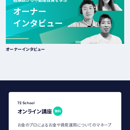
時活動困難係数及び総合危険度で示されています。5段階で
数値が大きいほど「相対的に危険度の高い地域」となります。
都内の物件を検討する際には、こちらをチェックしておきまし
ょう。
東京都 地震に関する地域危険度測定調査
オーナーインタビュー
始めた人が語る不動産投資リスクについてのコメン
ト
マンションは火災に強く火災保険にも入っている
火災が起きた場合は、マンションなので火災に強いと思うし
72 School
火災保険にも入っているので大丈夫かと。色々ネットでも調
オンライン講座
無料
べてみましたが、それこそ天災みたいなことが起きない限り
オーナー側のリスクは少なそうに感じました。
お金のプロによるお金や資産運用についてのマネープ