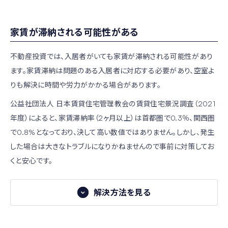
中古物件の場合、適切なメンテナンスが行われているかどう
立地の良い物件を選び、適切にメンテナンスする
かを判断するには「重要事項調査報告書」という書類をチェ
家賃が滞納される可能性がある
賃貸需要が高い立地の物件は経年変化しても家賃が下落し
ックしましょう。ここには下記のような項目が記載されていま
づらい傾向がありますので、立地の良い物件を選ぶことで家
不動産投資では、入居者がいても家賃が滞納される可能性があり
す。
賃下落を抑制できます。
ます。家賃滞納は問題のある入居者に対応する必要があり、空室よ
・修繕積立金総額
りも解決に時間や労力がかかる場合があります。
また、周囲に賃貸物件が多い場合、家賃の下落は経年だけで
・管理費、修繕積立金の滞納額（マンション全体と購
はなくライバル物件との競合により空室が続くことも一因と
公益社団法人 日本賃貸住宅管理教会の賃貸住宅景況調査（2021
入予定の部屋）
なります。そのため、入居者にできるだけ長く入居してもらえ
年度）によると、家賃滞納率（2ヶ月以上）は首都圏で0.3％、関西圏
・管理費、修繕積立金の改定予定
るよう、建物や内装・設備の維持・メンテナンスを適切に行う
で0.8%となっており、決して高い数値ではありません。しかし、発生
・管理組合の借入金の有無
ことも重要です。
した場合は大きなトラブルになりかねませんので事前に対策してお
・大規模修繕工事の予定
くと安心です。
・アスベスト調査や耐震診断の有無
人気の高い設備機器を導入する
・修繕工事履歴
解決方法を見る
修繕積立金が十分に貯まっているか、これまで適切な修繕が
解決方法
人気の高い設備機器の導入はライバル物件に対するアドバ
行われているかといった点をチェックできます。
ンテージになりますので、家賃下落の抑制というだけでなく、
家賃滞納リスクを回避するには入居審査が重要