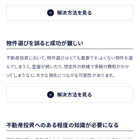
解決方法を見る
解決方法
利便性が良く、賃貸需要が高い立地の物件を選ぶ
物件選びを誤ると成功が難しい
空室リスクは、入居者が確保しやすい物件を選ぶことで軽減
できます。例えば、都心の駅近物件などです。また、同じエリア
不動産投資において、物件選びはとても重要です。よくない物件を選
であれば新築や築浅物件の方が需要が高まる傾向があるた
んでしまうと、空室が続いたり、想定外の修繕で多額の費用がかか
め、築年数もポイントになります。
ってしまうなど、大きな損失につながる可能性があります。
物件選びでは利回りに目が向きがちですが、空室になりにく
いかという視点での検討も重要です。条件の良い物件を選ぶ
解決方法を見る
解決方法
ことができれば、空室リスクを抑えることができるでしょう。
物件選びのポイントを押さえる
空室保証をつければ家賃の一定額を保証できる
不動産投資へのある程度の知識が必要になる
物件選びの基本となるポイントを押さえましょう。代表的なポ
空室対策として提供されているサービスのひとつが「空室保
イントは下記の通りです。