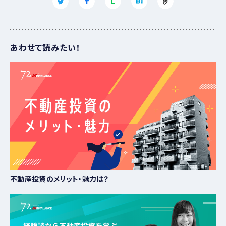
地震保険は火災保険とセットでないと加入できません。また、
れます。
家賃が下がるとしてもゆるやかだと知って安心した
地震保険で補償される金額は、火災保険の保険金額の30～
保証料は入居者が支払うため、オーナーが費用を負担する
50％の範囲、保険金額の限度額は「建物5,000万円」「家財
当面は家賃収入でローンを返済するつもりでした。ただ、新
必要はありません。
築物件といっても年数が経って家賃が一気に下がってしまう
1,000万円」と制限があることを知っておきましょう。
あわせて読みたい！
と返済に困ると思い、どうすればいいかコンサルタントにご相
談しました。
すると、「たとえ、家賃が下がるとしても、長い期間をかけて緩
ハザードマップで確認する
やかになるだろう」と話してくれました。また、過去のデータも
物件を検討する際には、各自治体が発行しているハザードマ
紹介してくれて家賃を下げた実績がほとんどないことも分か
り安心しました。
ップを確認しましょう。災害時の危険箇所が可視化されてお
り、危険度のレベルをチェックすることができます。
Kさん（30代）
会社員 / ソフトウェア
東京都 地震に関する地域危険度測定調査
東京都では、東京都都市整備局が「地震に関する地域危険
不動産投資のメリット・魅力は？
度測定調査」を5年に一度行っています。この調査に基づき、
都内の市街化区域の5,192町丁目について、各地域における
地震に関する危険性が、建物倒壊危険度、火災危険度、災害