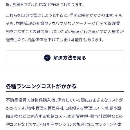
不動産会社が運営しているWEBサイトの中には体系的でわ
理、各種トラブル対応など多岐にわたります。
産会社に出会うことは、不動産投資成功への近道とも言えま
かりやすい初心者向けコンテンツを提供しているサイトもあ
す。
これらを自分で管理しようとすると、手間と時間がかかります。そも
りますので、まずはこれらを読んで不動産投資の全体像を把
そも、物件管理の知識やノウハウがないオーナーが自分で管理業
不動産会社は、下記のようなポイントで選ぶのがよいでしょ
握するのもよいでしょう。
務をこなすことの難易度は高いため、管理が行き届かずに入居者が
う。
また、不動産投資家の個人ブログも数多くあります。投資家
退去したり、資産価値を下げてしまう可能性もあります。
・物件の状況や周辺環境への理解度が高い
のリアルな声や体験談は事例として参考になり、自分が投資
・納得できる収支計画の提案がある
するイメージが湧きやすい一方、内容は個人の主観が入って
解決方法を見る
始めた人が語る不動産投資リスクについてのコメン
・リスクについても適切な説明がある
いるという点には注意が必要です。
解決方法
ト
理解を深めたい方には不動産投資の書籍を読むのがおすす
また、不動産会社は物件選びだけでなく、不動産投資自体に
賃貸管理会社に委託する
めです。書籍の多くは、情報が整理され必要な知識が理解し
ついてのレクチャーやアドバイスもしてくれます。不動産投資
都内の新築区分マンションだと空室リスクをあまり
各種ランニングコストがかかる
やすいように工夫されています。初心者向けの本もあります
に興味を持ったら気軽に相談してみましょう。
賃貸物件の管理には、代表的なものだけでも以下の業務が
感じない
ので、自分が読みやすそうな本を書店で選んでみるのもよい
あります。
不動産投資では物件購入後、保有している間にさまざまなコストが
空室になって家賃を得られなくなるリスクは常にあります
でしょう。
が、私が持っているのは東京にある新築区分マンションでし
かかります。物件管理を管理会社に依頼する管理コスト、修繕や設
・入居者の募集
始めた人が語る不動産投資リスクについてのコメン
て、今のところ空室リスクをそれほど感じていません。
備交換などに対応する修繕コスト、固定資産税・都市計画税などの
・賃貸契約の締結
ト
税コストなどです。区分所有マンションの場合には、マンション全体
・家賃の入金管理
不動産会社のセミナーや個別相談に参加する
Sさん（30代）