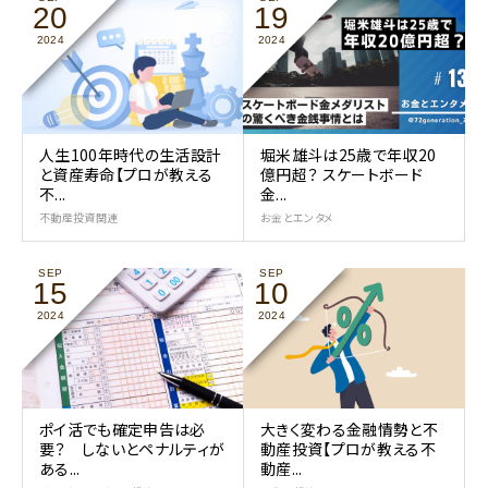
20
19
2024
2024
人生100年時代の生活設計
堀米雄斗は25歳で年収20
と資産寿命【プロが教える
億円超？ スケートボード
不...
金...
不動産投資関連
お金とエンタメ
SEP
SEP
15
10
2024
2024
ポイ活でも確定申告は必
大きく変わる金融情勢と不
要？ しないとペナルティが
動産投資【プロが教える不
ある...
動産...