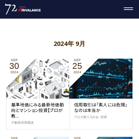
2024年 9月
SEP
SEP
30
25
2024
2024
基準地価にみる最新地価動
信用取引は「素人には危険」
向とマンション投資【プロが
なのは本当か
教...
プロが教えるお金・投資
不動産投資関連
SEP
SEP