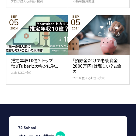
プロが教えるお金・投資
不動産投資関連
SEP
SEP
05
05
2024
2024
推定年収10億？ トップ
「預貯金だけで老後資金
YouTuberヒカキンに学...
2000万円」は難しい？お金
の...
お金とエンタメ
プロが教えるお金・投資
72 School