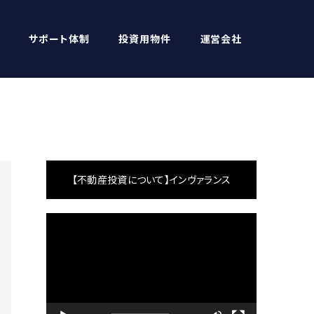
サポート体制
投資用物件
運営会社
【不動産投資について】インヴァランス
動
画
プ
レ
ー