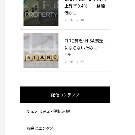
上昇率9.4％——路線
価か...
2026.07.30
FIRE貧乏・NISA貧乏
にならないために——
「今...
2026.07.27
配信コンテンツ
NISA・iDeCo・税制理解
お金とエンタメ