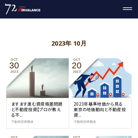
2023年 10月
OCT
OCT
30
20
2023
2023
ますます進む資産格差問題
2023年基準地価から見る
と不動産投資【プロが教え
東京の地価動向と不動産投
る不...
資...
不動産投資関連
不動産投資関連
OCT
OCT