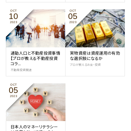
OCT
OCT
10
05
2023
2023
通勤人口と不動産投資事情
実物資産は資産運用の有効
【プロが教える不動産投資
な選択肢になるか
コラ...
プロが教えるお金・投資
不動産投資関連
OCT
05
2023
日本人のマネーリテラシー