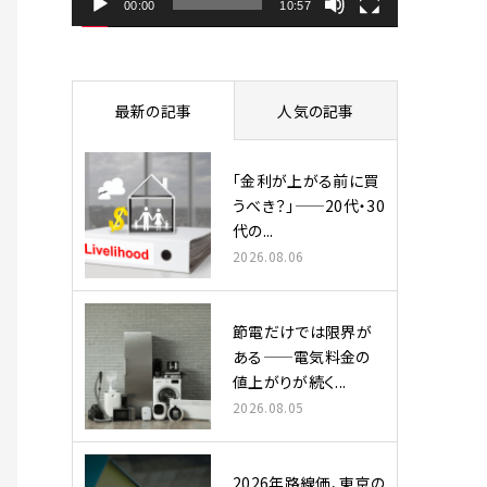
ヤ
00:00
10:57
ー
最新の記事
人気の記事
「金利が上がる前に買
うべき？」——20代・30
代の...
2026.08.06
節電だけでは限界が
ある——電気料金の
値上がりが続く...
2026.08.05
2026年路線価、東京の