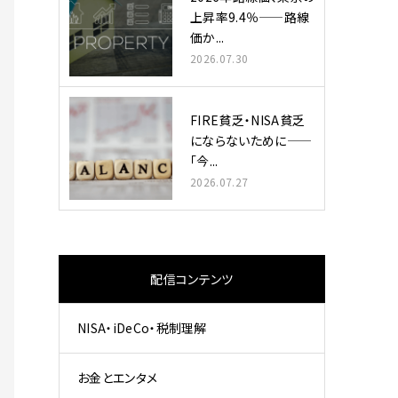
上昇率9.4％——路線
価か...
2026.07.30
FIRE貧乏・NISA貧乏
にならないために——
「今...
2026.07.27
配信コンテンツ
NISA・iDeCo・税制理解
お金とエンタメ