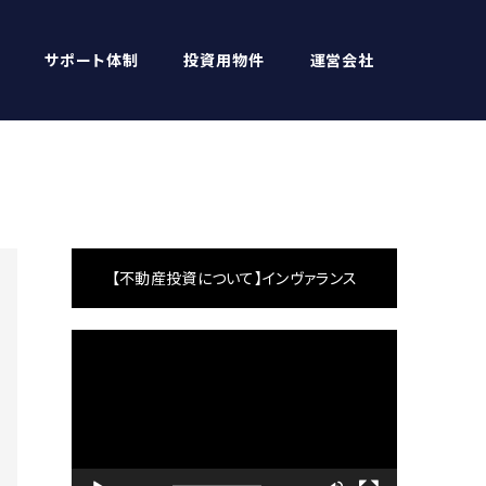
サポート体制
投資用物件
運営会社
【不動産投資について】インヴァランス
動
画
プ
レ
ー