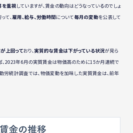
昇を重視
していますが、賃金の動向はどうなっているのでしょ
行って、
雇用、給与、労働時間
について
毎月の変動
を公表して
が上回って
おり、
実質的な賃金は下がっている状況
が見ら
、2023年6月の実質賃金は物価高のために15か月連続で
毎月勤労統計調査では、物価変動を加味した実質賃金は、前年