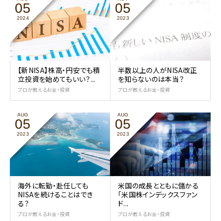
05
05
2024
2023
【新NISA】株高・円安でも積
半数以上の人がNISA改正
立投資を始めてもいい？...
を知らないのは本当？
プロが教えるお金・投資
プロが教えるお金・投資
AUG
AUG
05
05
2023
2023
海外に転勤・赴任しても
米国の成長とともに儲かる
NISAを続けることはでき
「米国株インデックスファン
る？
ド...
プロが教えるお金・投資
プロが教えるお金・投資