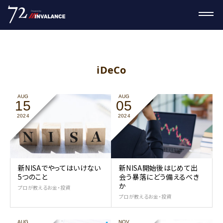
iDeCo
AUG
AUG
15
05
2024
2024
新NISAでやってはいけない
新NISA開始後はじめて出
5つのこと
会う暴落にどう備えるべき
か
プロが教えるお金・投資
プロが教えるお金・投資
AUG
NOV