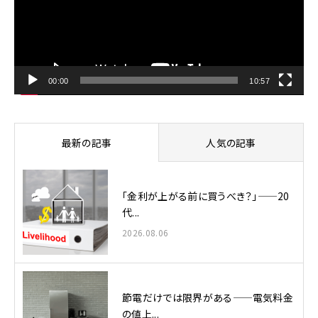
ー
ヤ
ー
00:00
10:57
最新の記事
人気の記事
「金利が上がる前に買うべき？」——20
代...
2026.08.06
節電だけでは限界がある——電気料金
の値上...