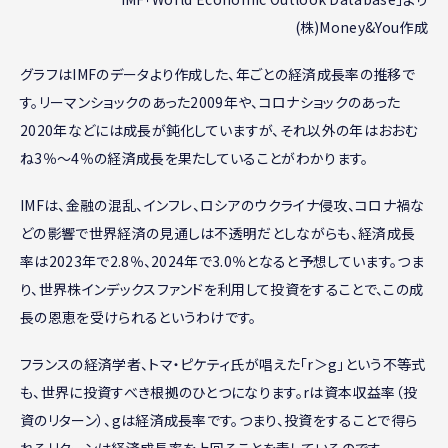
(株)Money&You作成
グラフはIMFのデータより作成した、年ごとの経済成長率の推移で
す。リーマンショックのあった2009年や、コロナショックのあった
2020年などには成長が鈍化していますが、それ以外の年はおおむ
ね3％〜4％の経済成長を果たしていることがわかります。
IMFは、金融の混乱、インフレ、ロシアのウクライナ侵攻、コロナ禍な
どの影響で世界経済の見通しは不透明だとしながらも、経済成長
率は2023年で2.8％、2024年で3.0％となると予想しています。つま
り、世界株インデックスファンドを利用して投資をすることで、この成
長の恩恵を受けられるというわけです。
フランスの経済学者、トマ・ピケティ氏が唱えた「r＞g」という不等式
も、世界に投資すべき根拠のひとつになります。rは資本収益率（投
資のリターン）、gは経済成長率です。つまり、投資をすることで得ら
れるリターンは経済成長率を上回ることを表しているのです。