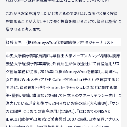
これからお金を増やしたいと考えるのであれば、なるべく早く投資
を始めることが大切。そして長く投資を続けることで、資産は堅実に
増やせると考えます。
頼藤太希 (株)Money＆You代表取締役／経済ジャーナリスト
中央大学商学部客員講師。早稲田大学オープンカレッジ講師。慶應
義塾大学経済学部卒業後、外資系生命保険会社にて資産運用リス
ク管理業務に従事。2015年に(株)Money＆Youを創業し、現職へ。
女性向けWebメディア『FP Cafe』や『Mocha（モカ）』を運営すると
同時に、資産運用・税金・Fintech・キャッシュレスなどに関する執
筆・監修、書籍、講演などを通して日本人のマネーリテラシー向上に
注力している。『定年後ずっと困らないお金の話』(大和書房)、『マン
ガと図解 はじめての資産運用』(宝島社)、『はじめてのNISA＆
iDeCo』(成美堂出版)など著書累計100万部超。日本証券アナリス