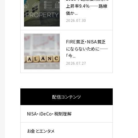
上昇率9.4％——路線
価か...
2026.07.30
FIRE貧乏・NISA貧乏
にならないために——
「今...
2026.07.27
配信コンテンツ
NISA・iDeCo・税制理解
お金とエンタメ