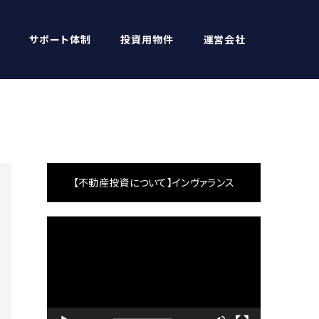
サポート体制
投資用物件
運営会社
【不動産投資について】インヴァランス
動
画
プ
レ
ー