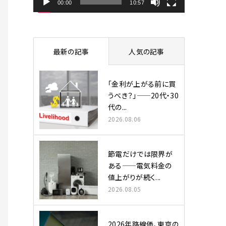
ヤ
00:00
10:57
ー
最新の記事
人気の記事
「金利が上がる前に買
うべき？」——20代・30
代の...
2026.08.06
節電だけでは限界が
ある——電気料金の
値上がりが続く...
2026.08.05
2026年路線価、東京の