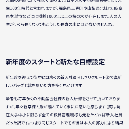
人間の寿命に近いものがあります。日本人の平均寿命も長くなり人
生100年時代と言われますが、福島県三春町や山梨県北杜市、岐阜
県本巣市などには樹齢1000年以上の桜の木が存在します。人の人
生がいくら長くなってもこうした長寿の木にはかないませんね。
新年度のスタートと新たな目標設定
新年度を迎えて街中には多くの新入社員らしきリクルート姿で真新
しいバッグと靴を履いた方を多く見かけます。
筆者も毎年多くの不動産会社様の新人研修をさせて頂いておりま
すが、年々新卒様と歳が離れていく事に戸惑いも感じます（笑）。現
在大手中小に限らず全ての役員管理職様も元をたどれば新入社員
だった訳です。つまり同じスタートでその後は本人の努力により結果