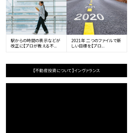
駅からの時間の表示などが
2021年 二つのファイルで新
改正に【プロが教える不...
しい目標を【プロ...
【不動産投資について】インヴァランス
動
画
プ
レ
ー
ヤ