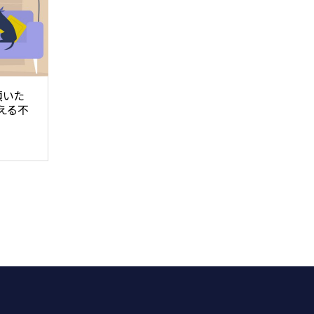
頂いた
える不