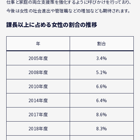
仕事と家庭の両立支援策を強化するように呼びかけを行っており、
今後は女性の社会進出や管理職などの増加なども期待されます。
課長以上に占める女性の割合の推移
年
割合
2005年度
3.4%
2008年
度
5.1%
2010年
度
6.6%
2014年
度
6.4%
2017年
度
8.6%
2018年
度
8.3%