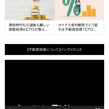
現役時代も引退後も厳しい
マイナス金利解除でどう変
家庭経済￼【プロが教え...
わる不動産投資？【プロ...
【不動産投資について】インヴァランス
動
画
プ
レ
ー
ヤ
ー