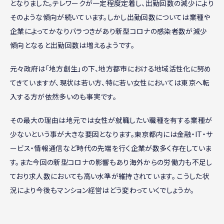
となりました。テレワークが一定程度定着し、出勤回数の減少により
そのような傾向が続いています。しかし出勤回数については業種や
企業によってかなりバラつきがあり新型コロナの感染者数が減少
傾向となると出勤回数は増えるようです。
元々政府は「地方創生」の下、地方都市における地域活性化に努め
てきていますが、現状は若い方、特に若い女性においては東京へ転
入する方が依然多いのも事実です。
その最大の理由は地元では女性が就職したい職種を有する業種が
少ないという事が大きな要因となります。東京都内には金融・IT・サ
ービス・情報通信など時代の先端を行く企業が数多く存在していま
す。また今回の新型コロナの影響もあり海外からの労働力も不足し
ており求人数においても高い水準が維持されています。 こうした状
況により今後もマンション経営はどう変わっていくでしょうか。