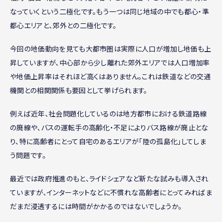
なっていくという二極化です。もう一つは同じ地域の中でも都心・準
都心エリアと、郊外との二極化です。
今回の地価動向を見ても大都市圏は実際に人口が増加し地価も上
昇していますが、中心部から少し離れた郊外エリアでは人口増加率
や地価上昇率はそれほど高くはありません。これは鉄道などの交通
機関との相関関係も要因として挙げられます。
例えば近年、社会問題化しているのは地方都市における鉄道路線
の廃線や、バスの運転手の高齢化・不足によりバス路線が廃止とな
り、特に高齢者にとって自宅のあるエリアが「陸の孤島化」してしま
う問題です。
最近では政府推進のもと、ライドシェアなど新たな試みも導入され
ていますが、インターネットなどに不慣れな高齢者にとってみればま
だまだ浸透するには時間がかかるのではないでしょうか。