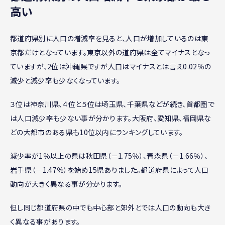
高い
都道府県別に人口の増減率を見ると、人口が増加しているのは東
京都だけとなっています。東京以外の道府県は全てマイナスとなっ
ていますが、2位は沖縄県ですが人口はマイナスとは言え0.02％の
減少と減少率も少なくなっています。
３位は神奈川県、４位と５位は埼玉県、千葉県などが続き、首都圏で
は人口減少率も少ない事が分かります。大阪府、愛知県、福岡県な
どの大都市のある県も10位以内にランキングしています。
減少率が1％以上の県は秋田県（－1.75％）、青森県（－1.66％）、
岩手県（－1.47％）を始め15県ありました。都道府県によって人口
動向が大きく異なる事が分かります。
但し同じ都道府県の中でも中心部と郊外とでは人口の動向も大き
く異なる事があります。