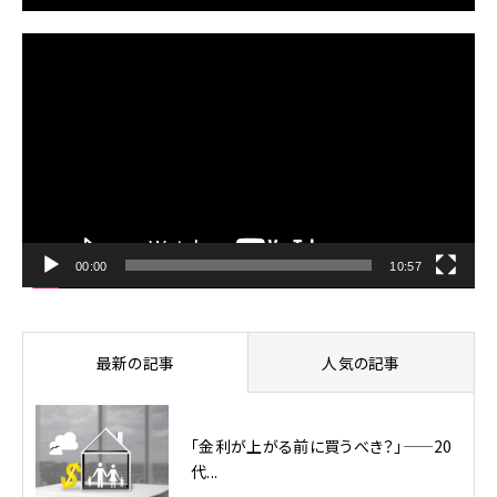
動
画
プ
レ
ー
ヤ
ー
00:00
10:57
最新の記事
人気の記事
「金利が上がる前に買うべき？」——20
代...