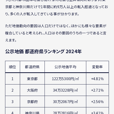
京都と神奈川県だけで1年間に約9万人以上の転入超過となってお
り、多くの人が転入してきている事が分かります。
ただ地価動向の要因は人口だけではなく、ほかにも様々な要素が
複合していると考えられ、人口はその要因のうちの一つであると言
えます。
公示地価 都道府県ランキング 2024年
順位
都道府県
公示地価平均
変動率
1
東京都
122万5300円/㎡
+4.81％
2
大阪府
34万3228円/㎡
+2.71％
3
京都府
30万2067円/㎡
+2.56％
4
神奈川県
28万2816円/㎡
+3.41％