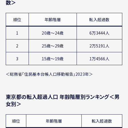
数＞
順位
年齢階層
転入超過数
1
20歳～24歳
6万3444人
2
25歳～29歳
2万5191人
3
15歳～19歳
1万4566人
＜総務省「住民基本台帳人口移動報告」2023年＞
東京都の転入超過人口 年齢階層別ランキング＜男
女別＞
順位
年齢階層
転入超過数