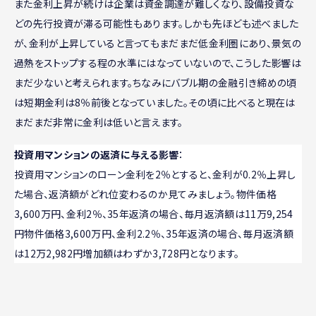
また金利上昇が続けは企業は資金調達が難しくなり、設備投資な
どの先行投資が滞る可能性もあります。しかも先ほども述べました
が、金利が上昇していると言ってもまだまだ低金利圏にあり、景気の
過熱をストップする程の水準にはなっていないので、こうした影響は
まだ少ないと考えられます。ちなみにバブル期の金融引き締めの頃
は短期金利は8％前後となっていました。その頃に比べると現在は
まだまだ非常に金利は低いと言えます。
投資用マンションの返済に与える影響
：
投資用マンションのローン金利を2％とすると、金利が0.2％上昇し
た場合、返済額がどれ位変わるのか見てみましょう。物件価格
3,600万円、金利2％、35年返済の場合、毎月返済額は11万9,254
円物件価格3,600万円、金利2.2％、35年返済の場合、毎月返済額
は12万2,982円増加額はわずか3,728円となります。