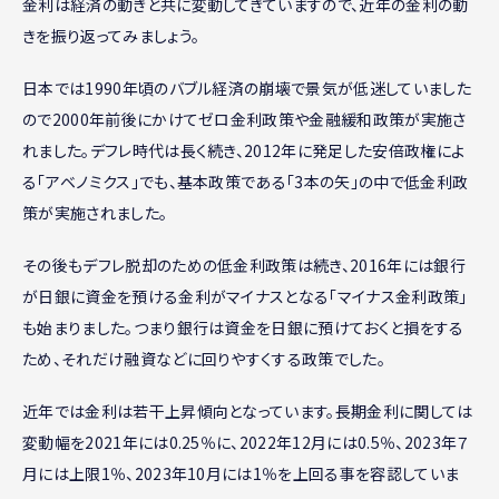
金利は経済の動きと共に変動してきていますので、近年の金利の動
きを振り返ってみましょう。
日本では1990年頃のバブル経済の崩壊で景気が低迷していました
ので2000年前後にかけてゼロ金利政策や金融緩和政策が実施さ
れました。デフレ時代は長く続き、2012年に発足した安倍政権によ
る「アベノミクス」でも、基本政策である「3本の矢」の中で低金利政
策が実施されました。
その後もデフレ脱却のための低金利政策は続き、2016年には銀行
が日銀に資金を預ける金利がマイナスとなる「マイナス金利政策」
も始まりました。つまり銀行は資金を日銀に預けておくと損をする
ため、それだけ融資などに回りやすくする政策でした。
近年では金利は若干上昇傾向となっています。長期金利に関しては
変動幅を2021年には0.25％に、2022年12月には0.5％、2023年７
月には上限1％、2023年10月には1％を上回る事を容認していま