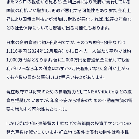
またマクロの視点から見ると、金利上昇により政府が発行している
国債の利払いが増加し、財政が悪化する可能性もあります。金利上
昇により国債の利払いが増加し、財政が悪化すれば、私達の年金な
どの社会保障についても影響が出る可能性もあります。
日本の金融資産は約2千兆円ですが、そのうち現金・預金などは
1,116兆円（2024年12月現在）です。日本人一人当たり平均では約
1,000万円弱となります。仮に1,000万円を普通預金に預けても金
利が0.2％なら年の利息はわずか2万円程度となり、金利が上がっ
ても老後の豊かな暮らしには程遠いものがあります。
現在政府では将来のための自助努力としてNISAやiDeCoなどの投
資を推奨していますが、年金不安から将来のための不動産投資の需
要も増加する可能性もあります。
しかし逆に地価・建築費の上昇などで首都圏の投資用マンションの
発売戸数は減少しています。好立地で条件の優れた物件は希少性