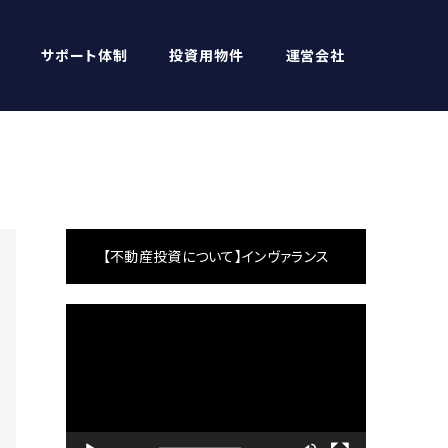
サポート体制
投資用物件
運営会社
【不動産投資について】インヴァランス
動
画
プ
レ
ー