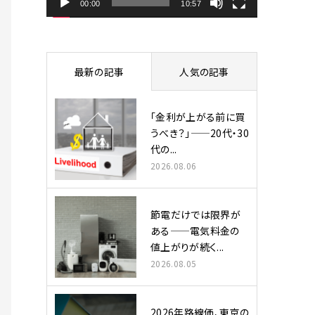
ヤ
00:00
10:57
ー
最新の記事
人気の記事
「金利が上がる前に買
うべき？」——20代・30
代の...
2026.08.06
節電だけでは限界が
ある——電気料金の
値上がりが続く...
2026.08.05
2026年路線価、東京の