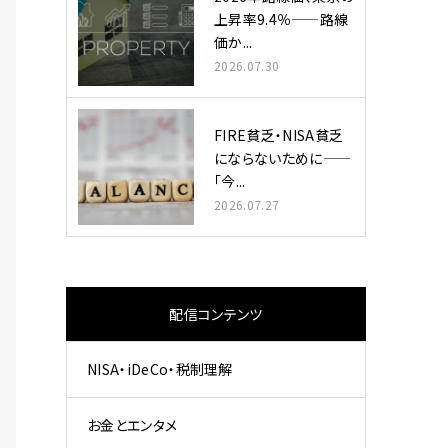
上昇率9.4％——路線
価か...
2026.07.30
FIRE貧乏・NISA貧乏
にならないために——
「今...
2026.07.27
配信コンテンツ
NISA・iDeCo・税制理解
お金とエンタメ