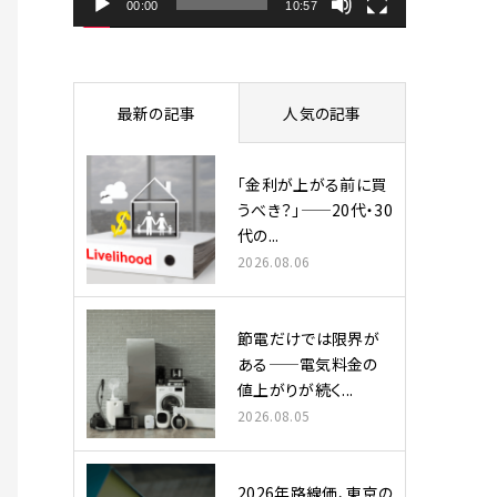
ヤ
00:00
10:57
ー
最新の記事
人気の記事
「金利が上がる前に買
うべき？」——20代・30
代の...
2026.08.06
節電だけでは限界が
ある——電気料金の
値上がりが続く...
2026.08.05
2026年路線価、東京の