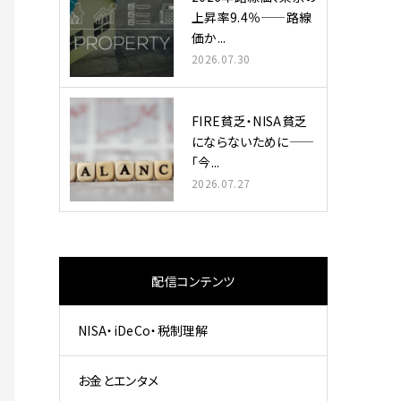
上昇率9.4％——路線
価か...
2026.07.30
FIRE貧乏・NISA貧乏
にならないために——
「今...
2026.07.27
配信コンテンツ
NISA・iDeCo・税制理解
お金とエンタメ