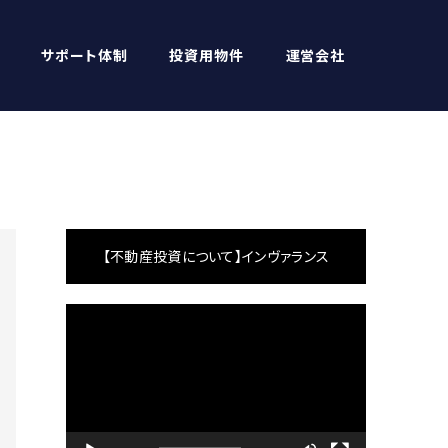
サポート体制
投資用物件
運営会社
【不動産投資について】インヴァランス
動
画
プ
レ
ー