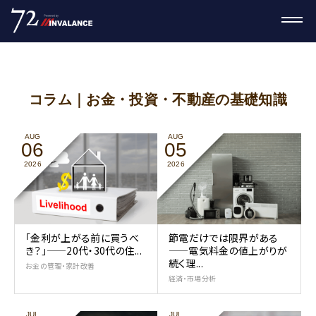
コラム｜お金・投資・不動産の基礎知識
AUG
AUG
06
05
2026
2026
「金利が上がる前に買うべ
節電だけでは限界がある
き？」——20代・30代の住...
——電気料金の値上がりが
続く理...
お金の管理・家計改善
経済・市場分析
JUL
JUL