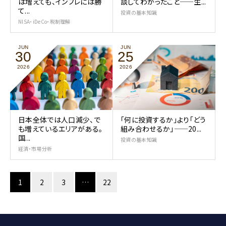
は増えても、インフレには勝
談してわかったこと——生...
て...
投資の基本知識
NISA・iDeCo・税制理解
JUN
JUN
30
25
2026
2026
日本全体では人口減少、で
「何に投資するか」より「どう
も増えているエリアがある。
組み合わせるか」——20...
国...
投資の基本知識
経済・市場分析
1
2
3
…
22