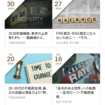
30
27
2026
2026
2026年路線価、東京の上昇
FIRE貧乏・NISA貧乏になら
率9.4％——路線価から...
ないために——「今の...
不動産投資関連
お金の管理・家計改善
JUL
JUL
20
16
2026
2026
20・30代の不動産投資、最
「金利のある世界」への転換
大の武器は資金力より「時...
——住宅ローン・不動産価
格...
不動産投資関連
経済・市場分析