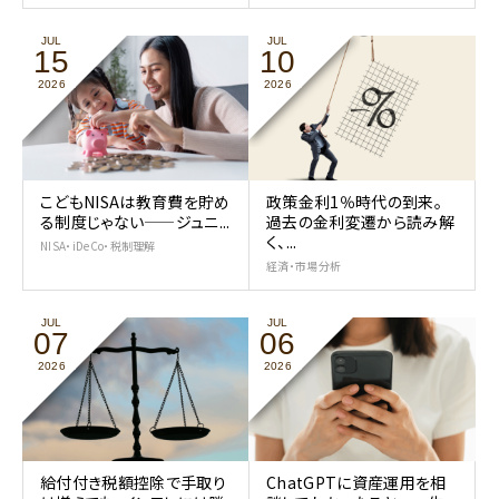
JUL
JUL
15
10
2026
2026
こどもNISAは教育費を貯め
政策金利1％時代の到来。
る制度じゃない——ジュニ...
過去の金利変遷から読み解
く、...
NISA・iDeCo・税制理解
経済・市場分析
JUL
JUL
07
06
2026
2026
給付付き税額控除で手取り
ChatGPTに資産運用を相