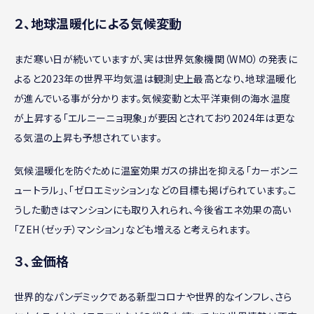
２、地球温暖化による気候変動
まだ寒い日が続いていますが、実は世界気象機関（WMO）の発表に
よると2023年の世界平均気温は観測史上最高となり、地球温暖化
が進んでいる事が分かります。気候変動と太平洋東側の海水温度
が上昇する「エルニーニョ現象」が要因とされており2024年は更な
る気温の上昇も予想されています。
気候温暖化を防ぐために温室効果ガスの排出を抑える「カーボンニ
ュートラル」、「ゼロエミッション」などの目標も掲げられています。こ
うした動きはマンションにも取り入れられ、今後省エネ効果の高い
「ZEH（ゼッチ）マンション」なども増えると考えられます。
３、金価格
世界的なパンデミックである新型コロナや世界的なインフレ、さら