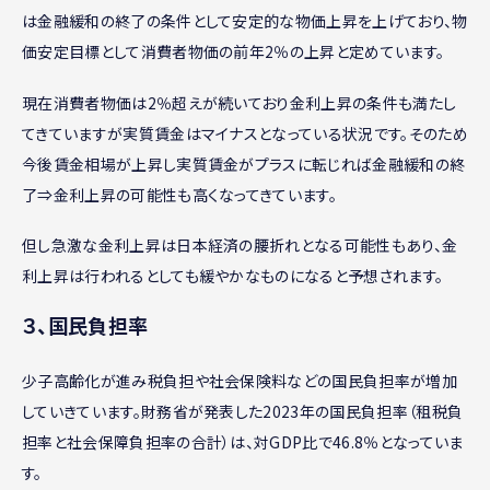
は金融緩和の終了の条件として安定的な物価上昇を上げており、物
価安定目標として消費者物価の前年2％の上昇と定めています。
現在消費者物価は2％超えが続いており金利上昇の条件も満たし
てきていますが実質賃金はマイナスとなっている状況です。そのため
今後賃金相場が上昇し実質賃金がプラスに転じれば金融緩和の終
了⇒金利上昇の可能性も高くなってきています。
但し急激な金利上昇は日本経済の腰折れとなる可能性もあり、金
利上昇は行われるとしても緩やかなものになると予想されます。
３、国民負担率
少子高齢化が進み税負担や社会保険料などの国民負担率が増加
していきています。財務省が発表した2023年の国民負担率（租税負
担率と社会保障負担率の合計）は、対GDP比で46.8％となっていま
す。