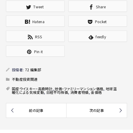
Tweet
Share
Hatena
Pocket
RSS
feedly
Pin it
投稿者:
72 編集部
不動産投資関連
国産ウイスキー・高級時計
,
地価・ファミリーマンション価格
,
地球温
暖化による気候変動
,
日経平均株価
,
消費者物価
,
金価格