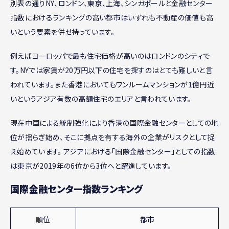
別表の通りNY、ロンドン、東京、上海、シンガポールと金融センター
指数におけるランキングの高い都市はいずれも不動産の価値も高
いという要素を併せ持っています。
例えばヨーロッパで最も住宅価格が高いのはロンドンのシティで
す。NYでは家賃が20万円以下の住宅を探すのはとても難しいと言
われています。また香港においてもワンルームマンションが1億円近
いというアジア有数の高額住宅のエリアと言われています。
現在中国による統制強化により香港の国際金融センターとしての地
位が揺らぎ始め、そこに拠点を有する海外の企業がリスクとして捉
え始めています。 アジアにおける「国際金融センター」としての指数
は東京が2019年の6位から3位へと躍進しています。
国際金融センター指数ランキング
順位
都市