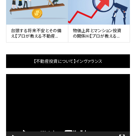
台頭する将来不安とその備
物価上昇とマンション投資
え【プロが教える不動産...
の関係￼【プロが教える...
【不動産投資について】インヴァランス
動
画
プ
レ
ー
ヤ
ー