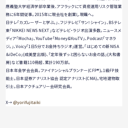
應義塾大学経済学部卒業後、アフラックにて資産運用リスク管理業
務に6年間従事。2015年に現会社を創業し現職へ。
日テレ「カズレーザーと学ぶ。」、フジテレビ「サン！シャイン」、BSテレ
東「NIKKEI NEWS NEXT」などテレビ・ラジオ出演多数。ニュースメ
ディア「Mocha」、YouTube「Money&YouTV」、Podcast「マネラ
ジ。」、Voicy「1日5分でお金持ちラジオ」運営。「はじめての新NISA
＆iDeCo」(成美堂出版)、「定年後ずっと困らないお金の話」(大和書
房)など書籍110冊超、累計190万部。
日本年金学会会員。ファイナンシャルプランナー(CFP®)。1級FP技
能士。日本証券アナリスト協会 認定アナリスト(CMA)。宅地建物取
引士。日本アクチュアリー会研究会員。
X→
@yorifujitaiki