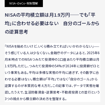
NISA・iDeCo・税制理解
NISAの平均積立額は月1.9万円——でも「平
均」に合わせる必要はない 自分のゴールから
の逆算思考
｢NISAを始めたいけど、いくら積み立てればいいかわからない｣——
そう感じている人は少なくない。金融庁のデータによると、2025年6
月末時点でのNISAつみたて投資枠の1口座あたり平均積立額は月
1.9万円。ただし、つみたて投資枠の54%が2024年に投資額ゼロと
いう事実もある。平均は多様な実態の平均に過ぎず、その数字に合
わせる必要はない。積立額は「平均」ではなく「自分のゴール」から
逆算するのが本質的な考え方だ。この記事では、データで実態を確
認したうえで、生活防衛資金・逆算思考・不動産投資との並行という
3つの視点から積立額の決め方を整理する。