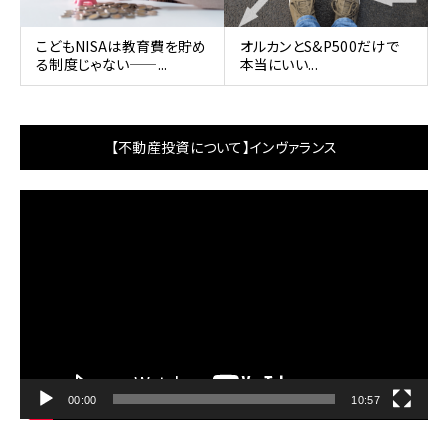
こどもNISAは教育費を貯め
オルカンとS&P500だけで
る制度じゃない——...
本当にいい...
【不動産投資について】インヴァランス
動
画
プ
レ
ー
ヤ
ー
00:00
10:57