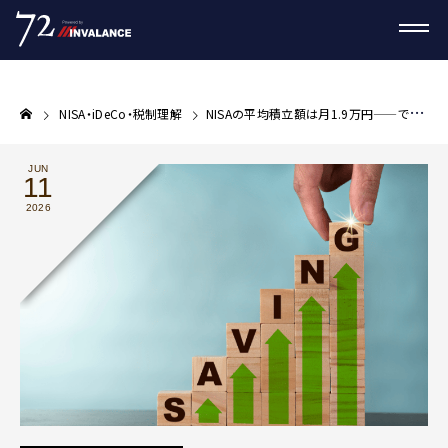
NISA・iDeCo・税制理解
NISAの平均積立額は月1.9万円——でも「平均」に合わせる必要はない 自分のゴールからの逆算思考
JUN
11
2026