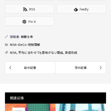
RSS
feedly
Pin it
投稿者:
頼藤太希
NISA・iDeCo・税制理解
NISA
,
平均に合わせても意味がない理由
,
資産形成
関連記事