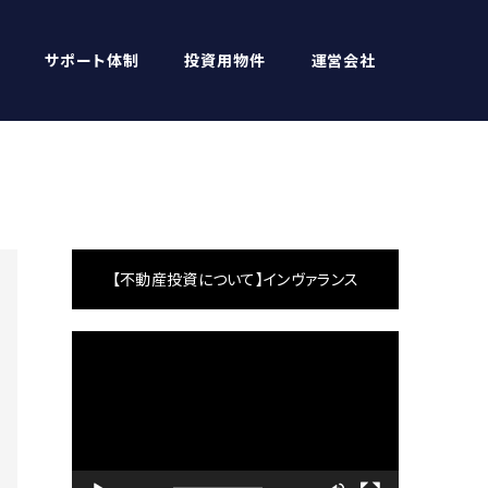
サポート体制
投資用物件
運営会社
【不動産投資について】インヴァランス
動
画
プ
レ
ー