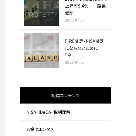
上昇率9.4％——路線
価か...
2026.07.30
FIRE貧乏・NISA貧乏
にならないために——
「今...
2026.07.27
配信コンテンツ
NISA・iDeCo・税制理解
お金とエンタメ