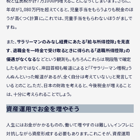
税と住民税が計7万1000円増えることになってしまいます。さらに、
年収が1,080万円を超えてくると、児童手当をもらうよりも税金のほ
うが高くつく計算に。これでは、児童手当をもらわないほうがましで
すね。
また、
サラリーマンのみなし経費にあたる「給与所得控除」を見直
す
、
退職金を一時金で受け取るときに得られる「退職所得控除」の
優遇がなくなる
などという観測も。もちろんこれらは現段階で確定
したものではなく、岸田首相も報道によると「『サラリーマン増税』う
んぬんといった報道があるが、全く自分は考えていない」と発言して
いるとのこと。ただ、日本の財政を考えると、今後税金が増えること
は、十分に考えられることでしょう。
資産運用でお金を増やそう
人生にはお金がかかるものの、働いて増やすのは難しい。インフレに
対抗しながら資産形成する必要もあります。これこそが、資産運用