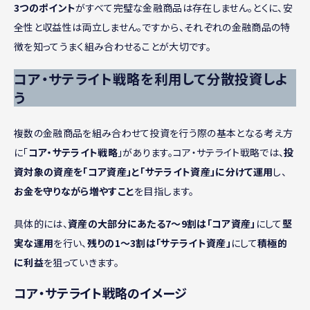
3つのポイント
がすべて完璧な金融商品は存在しません。とくに、安
全性と収益性は両立しません。ですから、それぞれの金融商品の特
徴を知ってうまく組み合わせることが大切です。
コア・サテライト戦略を利用して分散投資しよ
う
複数の金融商品を組み合わせて投資を行う際の基本となる考え方
に「
コア・サテライト戦略
」があります。コア・サテライト戦略では、
投
資対象の資産を「コア資産」と「サテライト資産」に分けて運用
し、
お金を守りながら増やすこと
を目指します。
具体的には、
資産の大部分にあたる7〜9割は「コア資産」
にして
堅
実な運用
を行い、
残りの1〜3割は「サテライト資産」
にして
積極的
に利益
を狙っていきます。
コア・サテライト戦略のイメージ