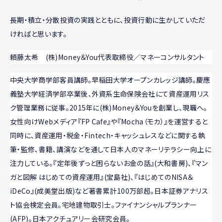
長期・積立・分散投資の実践とともに、投資行動に生かしていただ
ければと思います。
頼藤太希 (株)Money＆You代表取締役／マネーコンサルタント
中央大学商学部客員講師。早稲田大学オープンカレッジ講師。慶應
義塾大学経済学部卒業後、外資系生命保険会社にて資産運用リス
ク管理業務に従事。2015年に(株)Money＆Youを創業し、現職へ。
女性向けWebメディア『FP Cafe』や『Mocha（モカ）』を運営すると
同時に、資産運用・税金・Fintech・キャッシュレスなどに関する執
筆・監修、書籍、講演などを通して日本人のマネーリテラシー向上に
注力している。『定年後ずっと困らないお金の話』(大和書房)、『マン
ガと図解 はじめての資産運用』(宝島社)、『はじめてのNISA＆
iDeCo』(成美堂出版)など著書累計100万部超。日本証券アナリス
ト協会検定会員。宅地建物取引士。ファイナンシャルプランナー
(AFP)。日本アクチュアリー会研究会員。