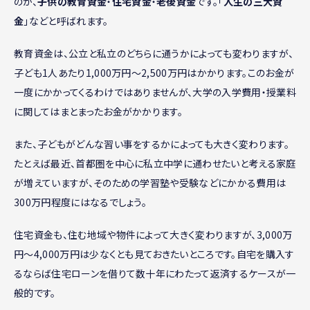
のが、
子供の教育資金
・
住宅資金
・
老後資金
です。「
人生の三大資
金
」などと呼ばれます。
教育資金は、公立と私立のどちらに通うかによっても変わりますが、
子ども1人あたり1,000万円〜2,500万円はかかります。このお金が
一度にかかってくるわけではありませんが、大学の入学費用・授業料
に関してはまとまったお金がかかります。
また、子どもがどんな習い事をするかによっても大きく変わります。
たとえば最近、首都圏を中心に私立中学に通わせたいと考える家庭
が増えていますが、そのための学習塾や受験などにかかる費用は
300万円程度にはなるでしょう。
住宅資金も、住む地域や物件によって大きく変わりますが、3,000万
円〜4,000万円は少なくとも見ておきたいところです。自宅を購入す
るならば住宅ローンを借りて数十年にわたって返済するケースが一
般的です。