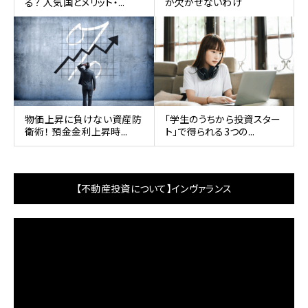
る？ 人気国とメリット・...
が欠かせないわけ
物価上昇に負けない資産防
「学生のうちから投資スター
衛術！ 預金金利上昇時...
ト」で得られる3つの...
【不動産投資について】インヴァランス
動
画
プ
レ
ー