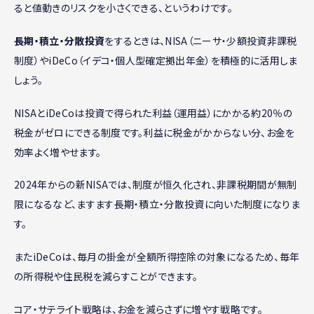
ると値動きのリスクを小さくできる、というわけです。
長期・積立・分散投資
をするときは、NISA（ニーサ・少額投資非課税
制度）やiDeCo（イデコ・個人型確定拠出年金）を積極的に活用しま
しょう。
NISAとiDeCoは投資で得られた利益（運用益）にかかる約20％の
税金がゼロにできる制度です。利益に税金がかからない分、お金を
効率よく増やせます。
2024年からの新NISAでは、制度が恒久化され、非課税期間が無制
限になるなど、ますます長期・積立・分散投資に向いた制度になりま
す。
またiDeCoは、毎月の掛金が全額所得控除の対象になるため、毎年
の所得税や住民税を減らすことができます。
コア・サテライト戦略は、お金を減らさずに増やす戦略です。