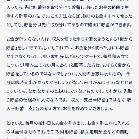
入ったら、先に貯蓄分を取り分けて貯蓄し、残ったお金の範囲で生
活する貯蓄の方法です。この方法ならば、残りのお金をすべて使った
としても、貯蓄分は先に取り分けてあるので確実に貯蓄ができます。
お金が貯まらない人は、収入を使った余りを貯めようとする「後から
貯蓄」をしがちです。しかしこれでは、お金を多く使った月には貯蓄
ができなくなってしまいます。先ほどのアンケートで、毎月積み立て
について「積み立てない月もある」と回答した方は、おそらく後から
貯蓄をしているのではないでしょうか。人間の意志は弱いもの。「今
月は臨時支出があったからしょうがない、来月がんばろう」などと思
っていても、なかなかそのとおりにできないものです。ですから、先取
り貯蓄の仕組みが大切なのです。「収入―支出＝貯蓄」ではなく「収
入―貯蓄＝支出」の考え方で、お金を貯めていきましょう。
とはいえ、毎月の給料日にお金を引き出し、お金を別口座に入れる
のは面倒なものです。そこで、財形貯蓄、積立定期預金などの自動