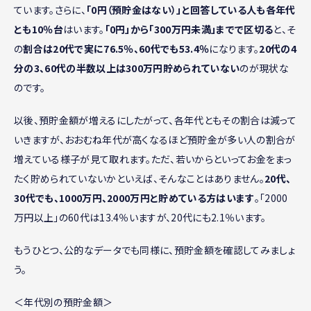
ています。さらに、
「0円（預貯金はない）」と回答している人も各年代
とも10％台
はいます。
「0円」から「300万円未満」までで区切る
と、そ
の
割合は20代で実に76.5％、60代でも53.4％
になります。
20代の4
分の3、60代の半数以上は300万円貯められていない
のが現状な
のです。
以後、預貯金額が増えるにしたがって、各年代ともその割合は減って
いきますが、おおむね年代が高くなるほど預貯金が多い人の割合が
増えている様子が見て取れます。ただ、若いからといってお金をまっ
たく貯められていないかといえば、そんなことはありません。
20代、
30代でも、1000万円、2000万円と貯めている方はいます
。「2000
万円以上」の60代は13.4％いますが、20代にも2.1％います。
もうひとつ、公的なデータでも同様に、預貯金額を確認してみましょ
う。
＜年代別の預貯金額＞