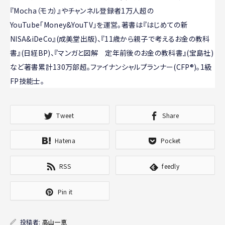
『Mocha（モカ）』やチャンネル登録者1万人超の
YouTube「Money&YouTV」を運営。著書は『はじめての新
NISA&iDeCo』(成美堂出版)、『11歳から親子で考えるお金の教科
書』(日経BP)、『マンガと図解 定年前後のお金の教科書』(宝島社)
など著書累計130万部超。ファイナンシャルプランナー(CFP®)。1級
FP技能士。
Tweet
Share
Hatena
Pocket
RSS
feedly
Pin it
投稿者:
高山一恵