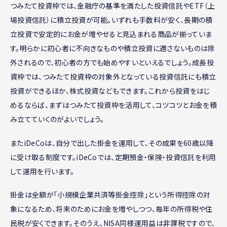
つみたて投資枠では、金融庁の基準を満たした投資信託やETF（上
場投資信託）に積立投資が可能。いずれも手数料が安く、長期の積
立投資で安定的にお金が増やせると見込まれる商品が揃っていま
す。明らかに初心者に不向きなものや積立投資に適さないものは除
外されるので、初心者の方でも始めやすいといえるでしょう。成長投
資枠では、つみたて投資枠の対象外となっている投資信託にも積立
投資ができるほか、株式投資などもできます。これから投資をはじ
めるならば、まずはつみたて投資枠を活用して、コツコツとお金を積
み立てていくのがよいでしょう。
またiDeCoは、自分で出した掛金を運用して、その成果を60歳以降
に受け取る制度です。iDeCoでは、定期預金・保険・投資信託を利用
して運用を行います。
掛金は全額が「小規模企業共済等掛金控除」という所得控除の対
象になるため、将来のためにお金を増やしつつ、毎年の所得税や住
民税が安くできます。そのうえ、NISA同様運用益は非課税ですので、