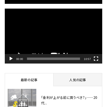
動
画
プ
レ
ー
ヤ
ー
00:00
10:57
最新の記事
人気の記事
「金利が上がる前に買うべき？」——20
代...