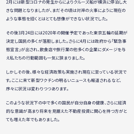
2月には新型コロナの発生からによりクルーズ船が横浜に停泊し大
きな問題となりましたが、まだその頃は対岸の火事にように現在の
ような事態を招くとはとても想像ができない状況でした。
その後3月24日には2020年の開催予定であった東京五輪の延期が
決定し国民の多くが落胆しました。さらに4月には政府から「緊急事
態宣言」が出され、飲食店や旅行業の他多くの企業にダメージを与
え私たちの行動範囲も一気に狭まりました。
しかしその後、様々な経済政策も実施され現在に至っている状況で
す。ここに来て新型ワクチンの明るいニュースも報道されるなど、
序々に状況は変わりつつあります。
このような状況下の中で多くの国民が自分自身の健康、さらに経済
的な意識が高まり将来を見据えた不動産投資に関心を持つ方がと
ても増えた年でもありました。