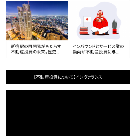
新宿駅の再開発がもたらす
インバウンドとサービス業の
不動産投資の未来。歴史...
動向が不動産投資に与...
【不動産投資について】インヴァランス
動
画
プ
レ
ー
ヤ