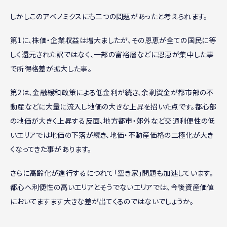
しかしこのアベノミクスにも二つの問題があったと考えられます。
第1に、株価・企業収益は増大ましたが、その恩恵が全ての国民に等
しく還元された訳ではなく、一部の富裕層などに恩恵が集中した事
で所得格差が拡大した事。
第2は、金融緩和政策による低金利が続き、余剰資金が都市部の不
動産などに大量に流入し地価の大きな上昇を招いた点です。都心部
の地価が大きく上昇する反面、地方都市・郊外など交通利便性の低
いエリアでは地価の下落が続き、地価・不動産価格の二極化が大き
くなってきた事があります。
さらに高齢化が進行するにつれて「空き家」問題も加速しています。
都心へ利便性の高いエリアとそうでないエリアでは、今後資産価値
においてますます大きな差が出てくるのではないでしょうか。