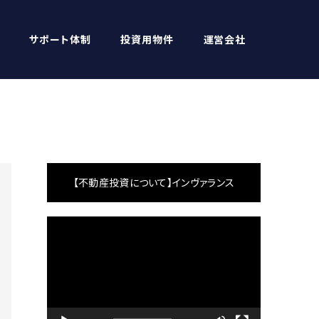
サポート体制
投資用物件
運営会社
【不動産投資について】インヴァランス
動
画
プ
レ
ー