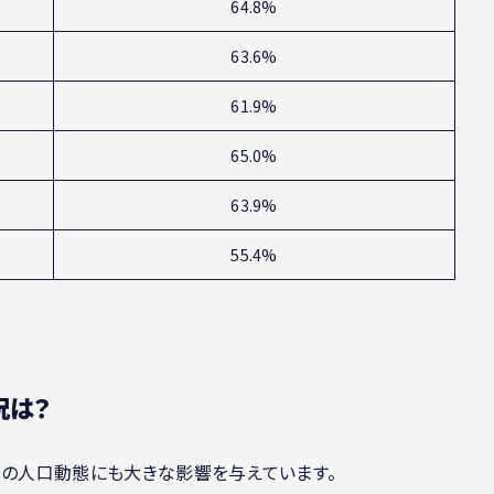
64.8%
63.6%
61.9%
65.0%
63.9%
55.4%
況は？
への人口動態にも大きな影響を与えています。