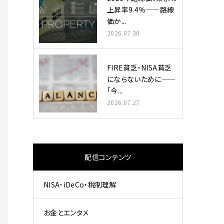
上昇率9.4％——路線
価か...
2026.07.30
FIRE貧乏・NISA貧乏
にならないために——
「今...
2026.07.27
配信コンテンツ
NISA・iDeCo・税制理解
お金とエンタメ