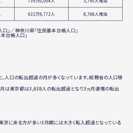
人
739万0,054人
3,795人増加
人
631万9,772人
8,768人増加
人口」／神奈川県「住民基本台帳人口」
基本台帳人口」
と、人口の転出超過の月が多くなっています。総務省の人口移
9月は東京都は3,638人の転出超過となり3ヵ月連増の転出
東京に来る方が多い3月期には大きく転入超過となっている